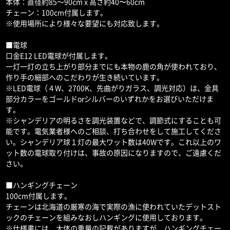
本体：直径約85～90cm x 高さ約40〜60cm
チェーン：100cm付属します。
※使用場所により様々な要望にも対応致します。
■電球
口金E12 LED電球が付属します。
一灯一灯の立ち上がり部分までにも本物の鹿の角が使われており、
作り手の細部へのこだわりが生き続いています。
※LED電球（４W、2700K、先曲がりガラス、調光対応）は、金具
部分カラーをゴールドorシルバーのいずれかをお選びいただけま
す。
※シャンデリアの明るさを調光装置などで、調節式にすることも可
能です。電気業者様へのご相談、打ち合わせをして施工してくださ
い。シャンデリア球１灯の最大ワット数は40Wです。これ以上のワ
ット数の電球取り付けは、事故の原因になりますので、ご遠慮くだ
さい。
■ハンギングチェーン
100cm付属します。
チェーンは北海道の厳寒の海で実際の漁に使われていたデットスト
ックのチェーンを組みなおしハンギングに使用しております。
※仕様書には、大体の重量の記載がありますが、ハンギングチェー