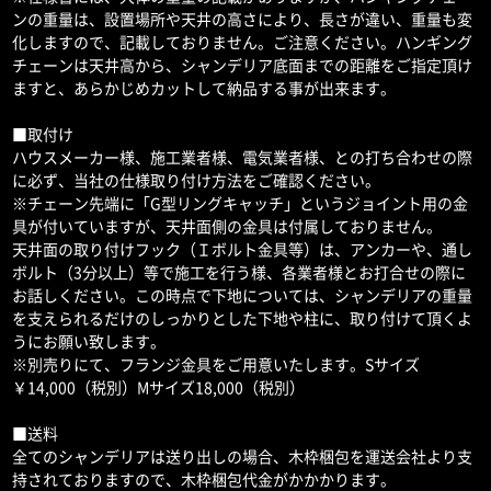
ンの重量は、設置場所や天井の高さにより、長さが違い、重量も変
化しますので、記載しておりません。ご注意ください。ハンギング
チェーンは天井高から、シャンデリア底面までの距離をご指定頂け
ますと、あらかじめカットして納品する事が出来ます。
■取付け
ハウスメーカー様、施工業者様、電気業者様、との打ち合わせの際
に必ず、当社の仕様取り付け方法をご確認ください。
※チェーン先端に「G型リングキャッチ」というジョイント用の金
具が付いていますが、天井面側の金具は付属しておりません。
天井面の取り付けフック（Ｉボルト金具等）は、アンカーや、通し
ボルト（3分以上）等で施工を行う様、各業者様とお打合せの際に
お話しください。この時点で下地については、シャンデリアの重量
を支えられるだけのしっかりとした下地や柱に、取り付けて頂くよ
うにお願い致します。
※別売りにて、フランジ金具をご用意いたします。Sサイズ
￥14,000（税別）Mサイズ18,000（税別）
■送料
全てのシャンデリアは送り出しの場合、木枠梱包を運送会社より支
持されておりますので、木枠梱包代金がかかかります。