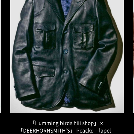
「Humming birds hiii shop」ｘ
「DEERHORNSMITH'S」 Peackd lapel